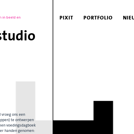
PIXIT
PORTFOLIO
NIE
n in beeld en
studio
 vroeg ons een
eloppen) te ontwerpen
 een voedingsdagboek
nder handen genomen: