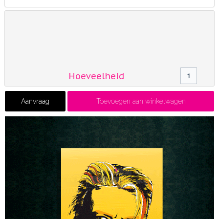
Materiaal & Afmetingen
Kies hier je materiaal en
afmetingen van het kunstwerk
Hoeveelheid
Aanvraag