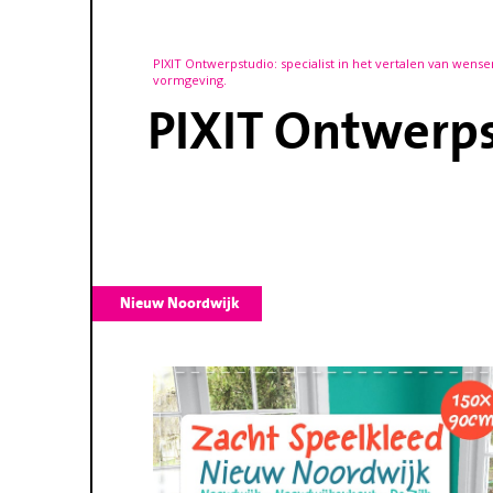
PIXIT Ontwerpstudio: specialist in het vertalen van wense
vormgeving.
PIXIT Ontwerp
Nieuw Noordwijk