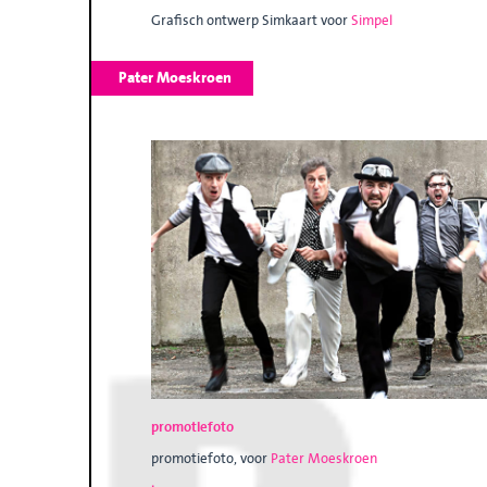
Grafisch ontwerp Simkaart voor
Simpel
Pater Moeskroen
promotiefoto
promotiefoto, voor
Pater Moeskroen