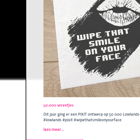
50.000 servetjes
Dit jaar ging er een PIXIT ontwerp op 50.000 Lowlands
#lowlands #pixit #wipethatsmileonyourface
lees meer...