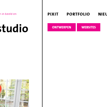
PIXIT
PORTFOLIO
NIE
n in beeld en
studio
ONTWERPEN
WEBSITES