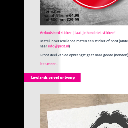
Verbodsbord sticker | Laat je hond niet stikken!
Bestel in verschillende maten een sticker of bord (and
naar
info@pixit.nl
)
Groot deel van de opbrengst gaat naar goede (honden
lees meer...
Lowlands servet ontwerp